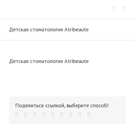
Skip
to
content
Детская стоматология Atribeaute
Детская стоматология Atribeaute
Поделиться ссылкой, выберите способ!
facebook
twitter
linkedin
reddit
whatsapp
tumblr
pinterest
vk
Email