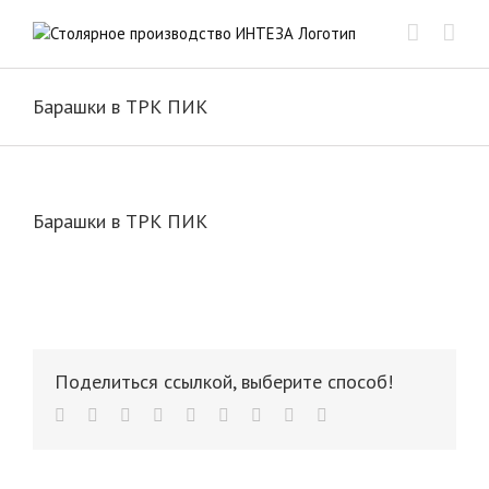
Skip
to
content
Барашки в ТРК ПИК
Барашки в ТРК ПИК
Поделиться ссылкой, выберите способ!
facebook
twitter
linkedin
reddit
whatsapp
tumblr
pinterest
vk
Email