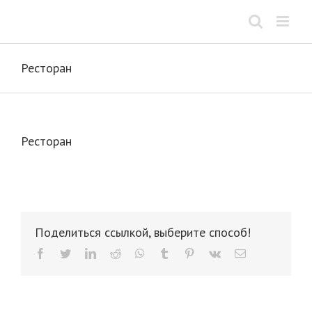
Skip
to
content
Ресторан
Ресторан
Поделиться ссылкой, выберите способ!
facebook
twitter
linkedin
reddit
whatsapp
tumblr
pinterest
vk
Email